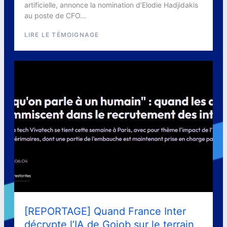
artificielle, annonce la nomination d’Elodie Hadjidakis
au poste de CFO...
LIRE LE TÉMOIGNAGE
[REPORTAGE] Quand France Inter
décrypte l’IA de Gojob sur le terrain