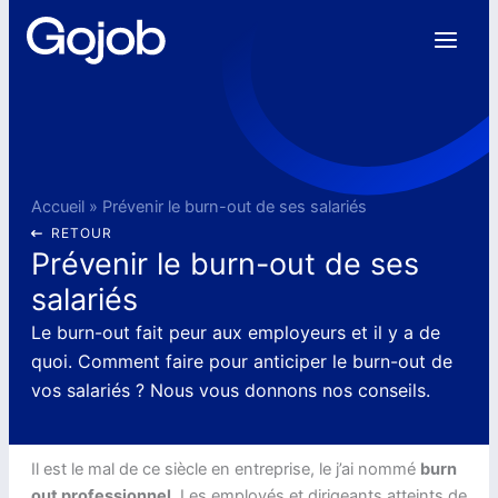
Aller
au
contenu
Accueil
»
Prévenir le burn-out de ses salariés
RETOUR
Prévenir le burn-out de ses
salariés
Le burn-out fait peur aux employeurs et il y a de
quoi. Comment faire pour anticiper le burn-out de
vos salariés ? Nous vous donnons nos conseils.
Il est le mal de ce siècle en entreprise, le j’ai nommé
burn
out professionnel
. Les employés et dirigeants atteints de