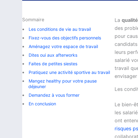
Sommaire
La
qualité
des probl
Les conditions de vie au travail
pour cause
Fixez-vous des objectifs personnels
candidats
Aménagez votre espace de travail
leurs perf
Dites oui aux afterworks
salarié v
Faites de petites siestes
travail qu
Pratiquez une activité sportive au travail
envisager
Mangez healthy pour votre pause
déjeuner
Les condit
Demandez à vous former
En conclusion
Le bien-ê
les salar
ont enten
risques p
collabora