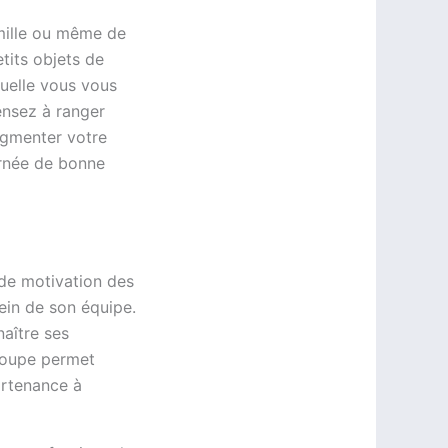
amille ou même de
tits objets de
uelle vous vous
pensez à ranger
ugmenter votre
urnée de bonne
 de motivation des
ein de son équipe.
aître ses
groupe permet
artenance à