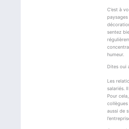
C’est à v
paysages q
décoratio
sentez bie
régulière
concentrat
humeur.
Dites oui
Les relat
salariés.
Pour cela
collègues
aussi de 
l’entrepri