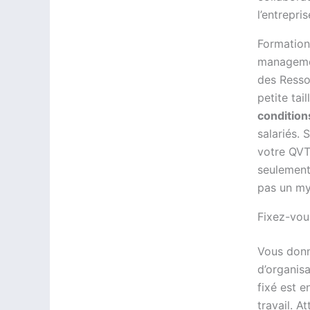
l’entrepris
Formation
managemen
des Resso
petite tai
conditions
salariés. 
votre QVT
seulement
pas un myt
Fixez-vou
Vous don
d’organisa
fixé est e
travail. A