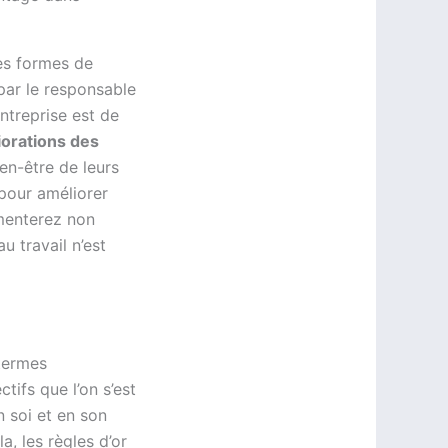
es formes de
par le responsable
ntreprise est de
iorations des
en-être de leurs
 pour améliorer
menterez non
 travail n’est
termes
tifs que l’on s’est
n soi et en son
a, les règles d’or