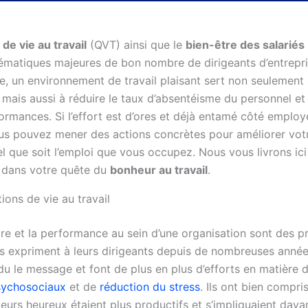
 de vie au travail
(QVT) ainsi que le
bien-être des salariés
ématiques majeures de bon nombre de dirigeants d’entrepri
, un environnement de travail plaisant sert non seulement à
 mais aussi à réduire le taux d’absentéisme du personnel e
ormances. Si l’effort est d’ores et déjà entamé côté employ
ous pouvez mener des actions concrètes pour améliorer votr
el que soit l’emploi que vous occupez. Nous vous livrons ic
 dans votre quête du
bonheur au travail
.
ions de vie au travail
tre et la performance au sein d’une organisation sont des 
iés expriment à leurs dirigeants depuis de nombreuses année
du le message et font de plus en plus d’efforts en matière 
sychosociaux
et de
réduction du stress
. Ils ont bien compri
teurs heureux étaient plus productifs et s’impliquaient dav