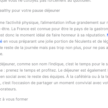
 que vous ne côtoyez pas forcément au quotidien.
althy pour votre pause déjeuner
 l’activité physique, l’alimentation influe grandement sur 
n-être. La France est connue pour être le pays de la gastro
est donc le moment idéal de faire honneur à sa réputation.
ré
en vous préparant une jolie portion de féculents et de l
 le reste de la journée mais pas trop non plus, pour ne pas a
e.
éjeuner, comme son nom l’indique, c’est le temps pour le sa
e : prenez le temps et profitez. Le déjeuner est également 
lien social avec le reste des équipes. À la cafétéria ou à la t
t, c’est l’occasion de partager un moment convivial avec v
borateurs.
 à vous former