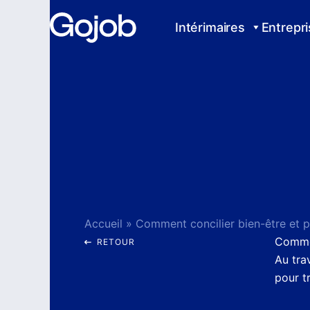
Aller
au
Intérimaires
Entrepr
contenu
Accueil
»
Commen
RETOUR
Au tra
pour t