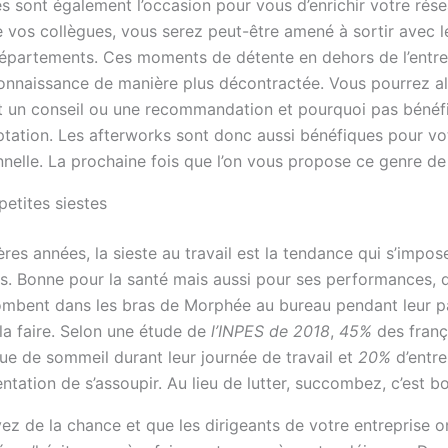
s sont également l’occasion pour vous d’enrichir votre rése
e vos collègues, vous serez peut-être amené à sortir avec l
départements. Ces moments de détente en dehors de l’entre
connaissance de manière plus décontractée. Vous pourrez al
t un conseil ou une recommandation et pourquoi pas bénéfici
ptation. Les afterworks sont donc aussi bénéfiques pour vo
nelle. La prochaine fois que l’on vous propose ce genre de s
petites siestes
res années, la sieste au travail est la tendance qui s’impos
es. Bonne pour la santé mais aussi pour ses performances, d
tombent dans les bras de Morphée au bureau pendant leur pau
la faire. Selon une étude de
l’INPES de 2018
,
45%
des franç
ue de sommeil durant leur journée de travail et
20%
d’entre
entation de s’assoupir. Au lieu de lutter, succombez, c’est 
vez de la chance et que les dirigeants de votre entreprise