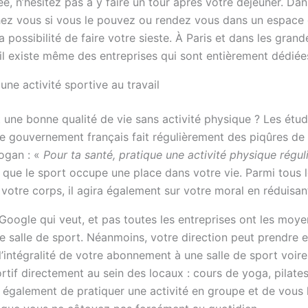
ée, n’hésitez pas à y faire un tour après votre déjeuner. Dan
hez vous si vous le pouvez ou rendez vous dans un espace
la possibilité de faire votre sieste. À Paris et dans les grand
il existe même des entreprises qui sont entièrement dédiées
une activité sportive au travail
t une bonne qualité de vie sans activité physique ? Les étu
e gouvernement français fait régulièrement des piqûres de
ogan : «
Pour ta santé, pratique une activité physique régul
que le sport occupe une place dans votre vie. Parmi tous le
votre corps, il agira également sur votre moral en réduisant
 Google qui veut, et pas toutes les entreprises ont les moy
re salle de sport. Néanmoins, votre direction peut prendre 
l’intégralité de votre abonnement à une salle de sport voire 
rtif directement au sein des locaux : cours de yoga, pilat
 également de pratiquer une activité en groupe et de vous l