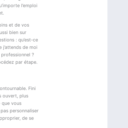
Qu’importe l’emploi
t.
oins et de vos
ussi bien sur
stions : qu’est-ce
e j’attends de moi
n professionnel ?
rocédez par étape.
ontournable. Fini
 ouvert, plus
e que vous
pas personnaliser
pproprier, de se