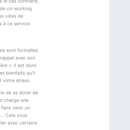
s le cas contraire,
 de co-working
es villes de
 à ce service.
des sont formelles
 rappel avec son
ière »
. Il est donc
s bienfaits qu’il
 votre stress.
ens de se doter de
en charge une
faire venir un
es… Cela vous
ier avec certains