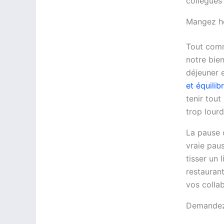
collègues
Mangez he
Tout comme
notre bie
déjeuner 
et équilib
tenir tout
trop lourd
La pause d
vraie paus
tisser un 
restauran
vos colla
Demandez