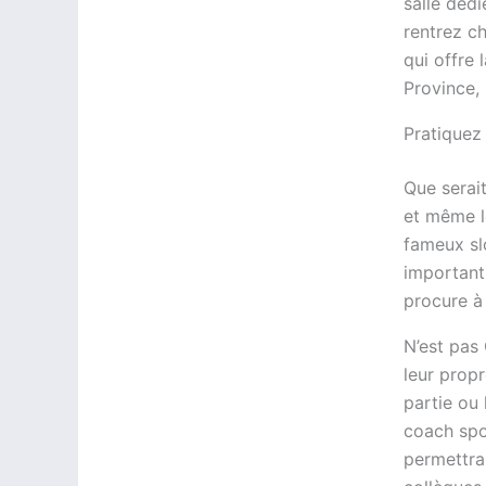
salle dédi
rentrez c
qui offre 
Province, 
Pratiquez 
Que serai
et même l
fameux sl
important 
procure à 
N’est pas
leur prop
partie ou 
coach spo
permettra