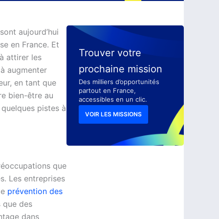
sont aujourd’hui
se en France. Et
Trouver votre
 attirer les
prochaine mission
t à augmenter
eur, en tant que
Des milliers d’opportunités
partout en France,
e bien-être au
accessibles en un clic.
i quelques pistes à
VOIR LES MISSIONS
préoccupations que
s. Les entreprises
de
prévention des
s que des
antage dans