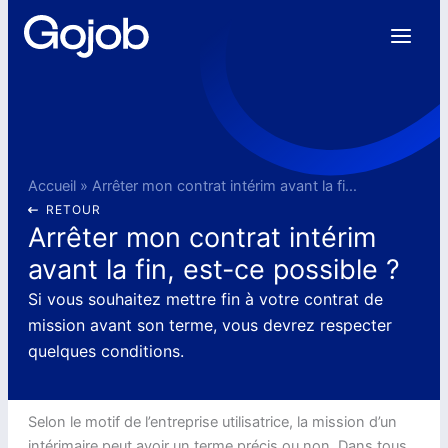
Aller
au
contenu
Accueil
»
Arrêter mon contrat intérim avant la fin, est-ce possible ?
RETOUR
Arrêter mon contrat intérim
avant la fin, est-ce possible ?
Si vous souhaitez mettre fin à votre contrat de
mission avant son terme, vous devrez respecter
quelques conditions.
Selon le motif de l’entreprise utilisatrice, la mission d’un
intérimaire peut avoir un terme précis ou non. Dans tous