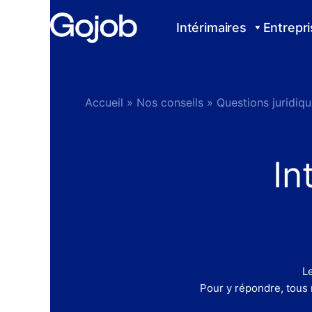
Aller
au
Intérimaires
Entrepr
contenu
Accueil
»
Nos conseils
»
Questions juridiq
In
L
Pour y répondre, tous 