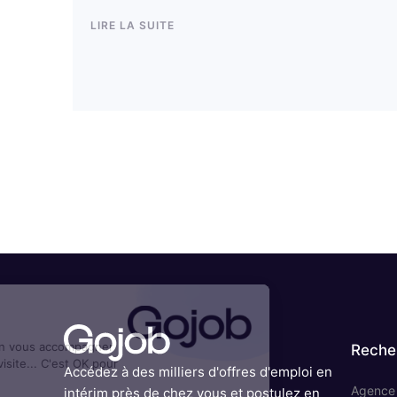
LIRE LA SUITE
Cookies
On aimerait bien vous accompagner
Reche
pendant votre visite... C'est OK pour
Accédez à des milliers d'offres d'emploi en
vous ?
Agence d
intérim près de chez vous et postulez en