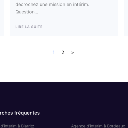
décrochez une mission en intérim.
Question...
LIRE LA SUITE
1
2
>
rches fréquentes
’intérim à Biarritz
Agence d’intérim à Bordeaux