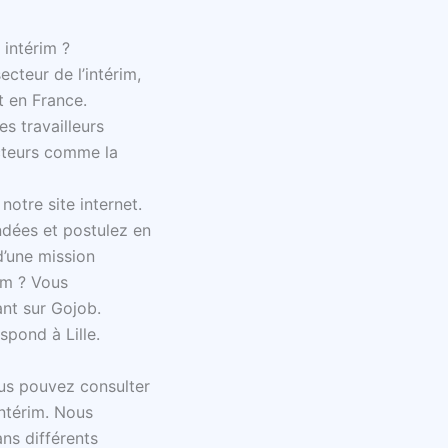
 intérim ?
cteur de l’intérim,
t en France.
es travailleurs
ecteurs comme la
otre site internet.
ndées et postulez en
d’une mission
im ? Vous
ant sur Gojob.
spond à Lille.
us pouvez consulter
intérim. Nous
ns différents