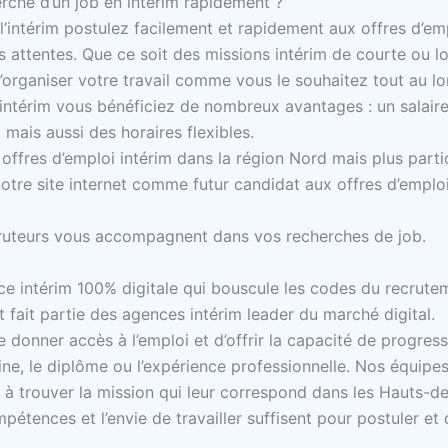
erche d’un job en intérim rapidement ?
l’intérim postulez facilement et rapidement aux offres d’em
 attentes. Que ce soit des missions intérim de courte ou l
d’organiser votre travail comme vous le souhaitez tout au l
 intérim vous bénéficiez de nombreux avantages : un salaire
 mais aussi des horaires flexibles.
offres d’emploi intérim dans la région Nord mais plus partic
notre site internet comme futur candidat aux offres d’emploi
ruteurs vous accompagnent dans vos recherches de job.
e intérim 100% digitale qui bouscule les codes du recrute
 fait partie des agences intérim leader du marché digital.
 donner accès à l’emploi et d’offrir la capacité de progres
rigine, le diplôme ou l’expérience professionnelle. Nos équi
 à trouver la mission qui leur correspond dans les Hauts-d
pétences et l’envie de travailler suffisent pour postuler et