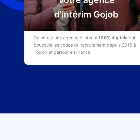
Votre agence
d’intérim Gojob
Gojob est une agence d’intérim
100% digitale
qui
bouscule les codes du recrutement depuis 2015 à
Toulon et partout en France.