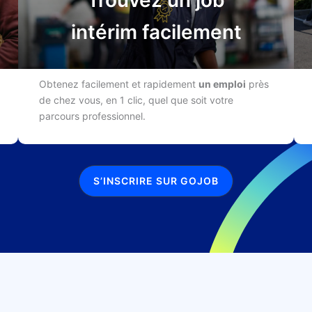
Trouvez un job
intérim facilement
Obtenez facilement et rapidement
un emploi
près
de chez vous, en 1 clic, quel que soit votre
parcours professionnel.
S’INSCRIRE SUR GOJOB