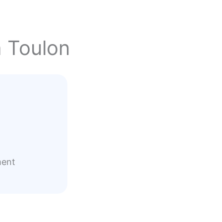
à Toulon
ment