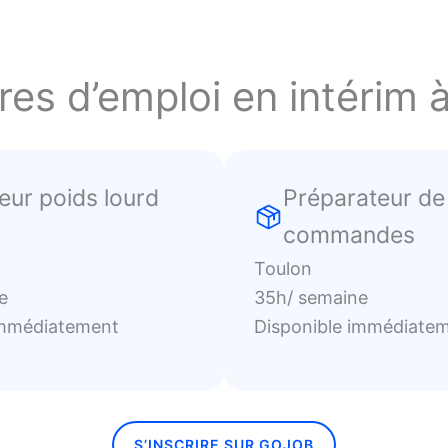
res d’emploi en intérim 
eur poids lourd
Préparateur de
commandes
Toulon
e
35h/ semaine
immédiatement
Disponible immédiate
S’INSCRIRE SUR GOJOB