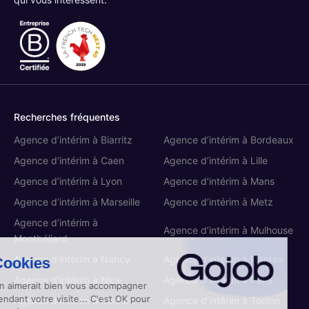
Recherches fréquentes
Agence d’intérim à Biarritz
Agence d’intérim à Bordeaux
Agence d’intérim à Caen
Agence d’intérim à Lille
Agence d’intérim à Lyon
Agence d’intérim à Mans
Agence d’intérim à Marseille
Agence d’intérim à Metz
Agence d’intérim à
Agence d’intérim à Mulhouse
Montbéliard
Agence d’intérim à Nancy
Agence d’intérim à Nantes
Cookies
Agence d’intérim à Nice
Agence d’intérim à Paris
On aimerait bien vous accompagner
pendant votre visite... C'est OK pour
Agence d’intérim à Rennes
Agence d’intérim à Toulon