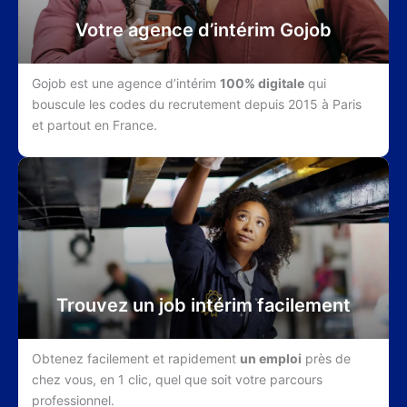
Votre agence d’intérim Gojob
Gojob est une agence d’intérim
100% digitale
qui
bouscule les codes du recrutement depuis 2015 à Paris
et partout en France.
Trouvez un job intérim facilement
Obtenez facilement et rapidement
un emploi
près de
chez vous, en 1 clic, quel que soit votre parcours
professionnel.