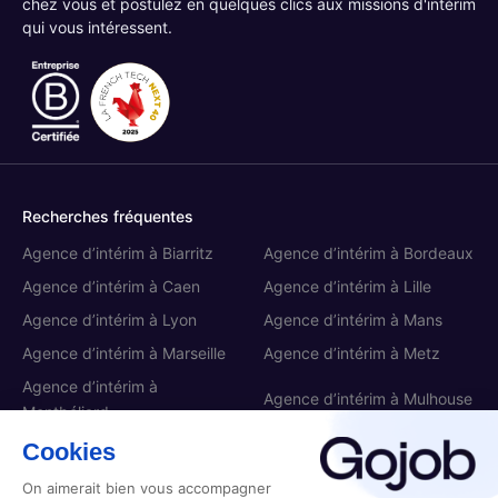
chez vous et postulez en quelques clics aux missions d'intérim
qui vous intéressent.
Recherches fréquentes
Agence d’intérim à Biarritz
Agence d’intérim à Bordeaux
Agence d’intérim à Caen
Agence d’intérim à Lille
Agence d’intérim à Lyon
Agence d’intérim à Mans
Agence d’intérim à Marseille
Agence d’intérim à Metz
Agence d’intérim à
Agence d’intérim à Mulhouse
Montbéliard
Agence d’intérim à Nancy
Agence d’intérim à Nantes
Cookies
Agence d’intérim à Nice
Agence d’intérim à Paris
On aimerait bien vous accompagner