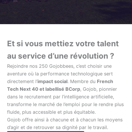
Et si vous mettiez votre talent
au service d’une révolution ?
Rejoindre nos 250 Gojobbees, c’est choisir une
aventure où la performance technologique sert
directement l’
impact social
. Membre du
French
Tech Next 40 et labellisé BCorp
, Gojob, pionnier
dans le recrutement par l’intelligence artificielle,
transforme le marché de l’emploi pour le rendre plus
fluide, plus accessible et plus équitable.
Gojob offre ainsi à chacune et à chacun les moyens
d’agir et de retrouver sa dignité par le travail.