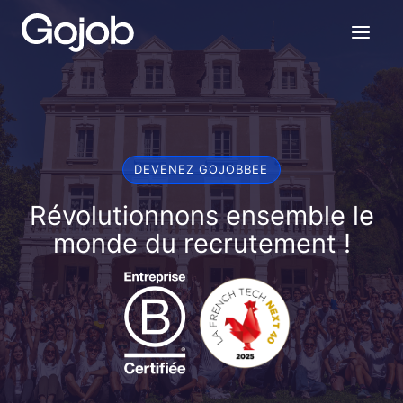
Aller
au
contenu
DEVENEZ GOJOBBEE
Révolutionnons ensemble le
monde du recrutement !