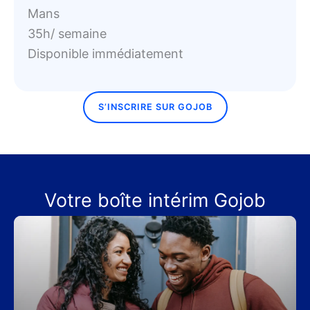
Mans
35h/ semaine
Disponible immédiatement
S’INSCRIRE SUR GOJOB
Votre boîte intérim Gojob