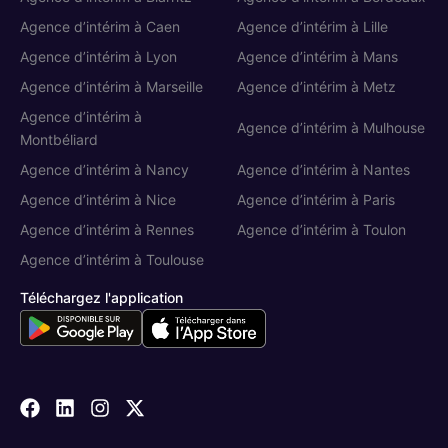
Agence d’intérim à Caen
Agence d’intérim à Lille
Agence d’intérim à Lyon
Agence d’intérim à Mans
Agence d’intérim à Marseille
Agence d’intérim à Metz
Agence d’intérim à
Agence d’intérim à Mulhouse
Montbéliard
Agence d’intérim à Nancy
Agence d’intérim à Nantes
Cookies
Agence d’intérim à Nice
Agence d’intérim à Paris
On aimerait bien vous accompagner
pendant votre visite... C'est OK pour
Agence d’intérim à Rennes
Agence d’intérim à Toulon
vous ?
Agence d’intérim à Toulouse
Pour modifier vos préférences par la suite, cliquez sur le lien
'Gérer les cookies' situé dans le pied de page.
Téléchargez l'application
Lire la politique de confidentialité
Voici pourquoi nous utilisons des cookies.
Partage de données avec Google
Voici nos cookies !
Cookies fonctionnels