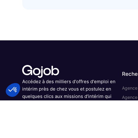
Reche
Plateforme de Gestion du Consentement : Personnalisez vo
Axeptio consent
Accédez à des milliers d'offres d'emploi en
Notre plateforme vous permet d'adapter et de gérer vos param
Agence d
intérim près de chez vous et postulez en
quelques clics aux missions d'intérim qui
Agence 
vous intéressent.
Agence 
Agence 
Agence 
Agence 