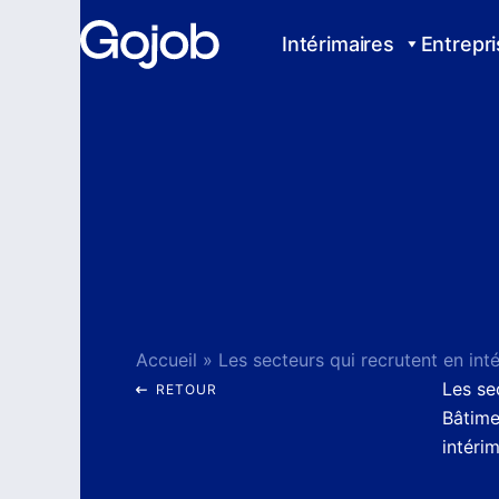
Aller
au
Intérimaires
Entrepr
contenu
Accueil
»
Les se
RETOUR
Bâtime
intéri