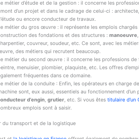
e métier d’étude et de la gestion : il concerne les professi
mont d’un projet et dans le cadrage de celui-ci : architecte
’étude ou encore conducteur de travaux.
e métier du gros œuvre : il représente les emplois chargés 
onstruction des fondations et des structures :
manoeuvre
harpentier, couvreur, soudeur, etc. Ce sont, avec les métie
uvre, des métiers qui recrutent beaucoup.
e métier du second œuvre : il concerne les professions de fi
eintre, menuisier, plombier, plaquiste, etc. Les offres d’emp
également fréquentes dans ce domaine.
e métier de la conduite : Enfin, les opérateurs en charge d
achine sont, eux aussi, essentiels au fonctionnement d’un p
conducteur d’engin
,
grutier
, etc. Si vous êtes
titulaire d’u
ombreux emplois sont à saisir.
 du transport et de la logistique
ort et
la logistique en France
offrent également de nombre