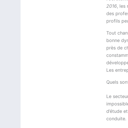
2016
, les
des profes
profils pe
Tout chant
bonne dy
près de c
constamme
développe
Les entre
Quels sont
Le secteur
impossible
d’étude e
conduite.