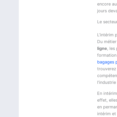
encore au
jours deva
Le secteur
L’intérim
Du métier
ligne
, les
formation 
bagages p
trouverez
compétenc
l’industri
En intérim
effet, ell
en perman
intérim et