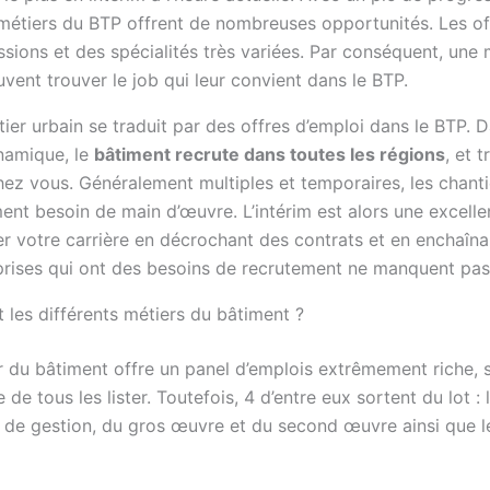
 métiers du BTP offrent de nombreuses opportunités. Les o
sions et des spécialités très variées. Par conséquent, une 
uvent trouver le job qui leur convient dans le BTP.
ier urbain se traduit par des offres d’emploi dans le BTP. 
namique, le
bâtiment recrute dans toutes les régions
, et 
hez vous. Généralement multiples et temporaires, les chanti
nt besoin de main d’œuvre. L’intérim est alors une excelle
r votre carrière en décrochant des contrats et en enchaînan
prises qui ont des besoins de recrutement ne manquent pas
 les différents métiers du bâtiment ?
 du bâtiment offre un panel d’emplois extrêmement riche, si 
 de tous les lister. Toutefois, 4 d’entre eux sortent du lot : 
t de gestion, du gros œuvre et du second œuvre ainsi que l