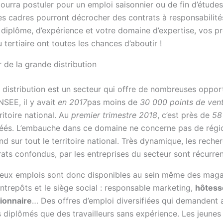
pourra postuler pour un emploi saisonnier ou de fin d’étude
les cadres pourront décrocher des contrats à responsabilité
 diplôme, d’expérience et votre domaine d’expertise, vos pr
 tertiaire ont toutes les chances d’aboutir !
 de la grande distribution
 distribution est un secteur qui offre de nombreuses opport
INSEE, il y avait
en 2017
pas moins de
30 000 points de ven
rritoire national. Au
premier trimestre 2018
, c’est près de
58
réés. L’embauche dans ce domaine ne concerne pas de régio
nd sur tout le territoire national. Très dynamique, les reche
ats confondus, par les entreprises du secteur sont récurren
ux emplois sont donc disponibles au sein même des magas
ntrepôts et le siège social : responsable marketing,
hôtess
ionnaire
… Des offres d’emploi diversifiées qui demandent 
 diplômés que des travailleurs sans expérience. Les jeunes