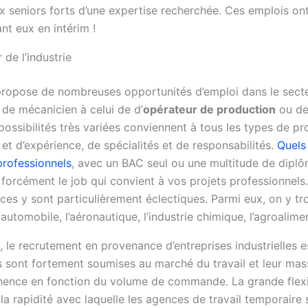
x seniors forts d’une expertise recherchée. Ces emplois o
nt eux en intérim !
 de l’industrie
 propose de nombreuses opportunités d’emploi dans le secteu
 de mécanicien à celui de d’
opérateur de production
ou d
 possibilités très variées conviennent à tous les types de pr
et d’expérience, de spécialités et de responsabilités.
Quels
rofessionnels
, avec un BAC seul ou une multitude de dipl
 forcément le job qui convient à vos projets professionnel
es y sont particulièrement éclectiques. Parmi eux, on y t
e automobile, l’aéronautique, l’industrie chimique, l’agroalimen
, le recrutement en provenance d’entreprises industrielles 
es sont fortement soumises au marché du travail et leur mass
ence en fonction du volume de commande. La grande flexib
 la rapidité avec laquelle les agences de travail temporair