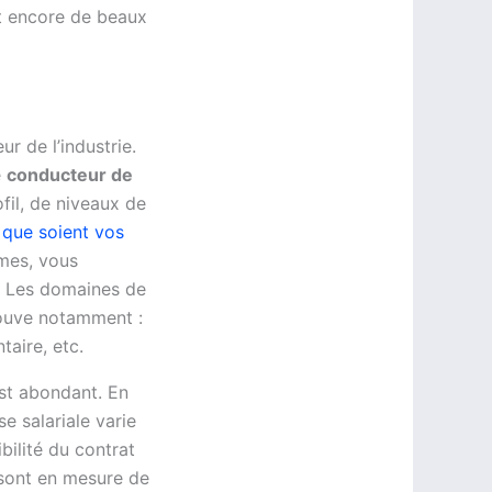
nt encore de beaux
r de l’industrie.
e
conducteur de
ofil, de niveaux de
 que soient vos
ômes, vous
s. Les domaines de
rouve notamment :
taire, etc.
est abondant. En
e salariale varie
ilité du contrat
e sont en mesure de