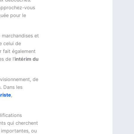
rapprochez-vous
quée pour le
de marchandises et
e celui de
 fait également
s de l’
intérim du
ovisionnement, de
. Dans les
riste
,
ifications
nts qui cherchent
 importantes, ou