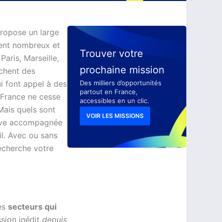
propose un large
ment nombreux et
Trouver votre
Paris, Marseille,
prochaine mission
ochent des
ui font appel à des
Des milliers d’opportunités
partout en France,
 France ne cesse
accessibles en un clic.
Mais quels sont
VOIR LES MISSIONS
stive accompagnée
il. Avec ou sans
recherche votre
des
secteurs qui
ssion inédit
depuis