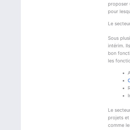
proposer u
pour lesqu
Le secteu
Sous plus
intérim. 
bon fonct
les foncti
A
I
Le secteur
projets et
comme les