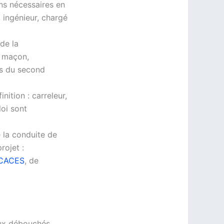
ons nécessaires en
, ingénieur, chargé
de la
, maçon,
rs du second
nition : carreleur,
loi sont
e la conduite de
rojet :
n CACES
, de
ux débouchés.