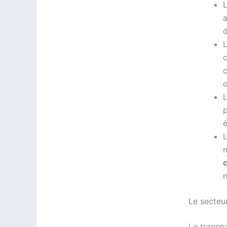
L
a
d
L
c
c
œ
L
p
L
m
n
Le secteur
Le transp