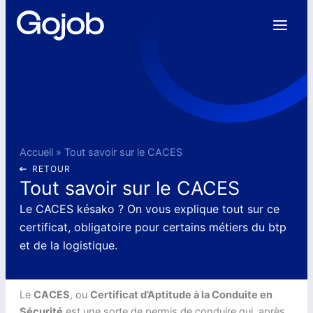
Aller
au
contenu
Accueil
»
Tout savoir sur le CACES
RETOUR
Tout savoir sur le CACES
Le CACES késako ? On vous explique tout sur ce
certificat, obligatoire pour certains métiers du btp
et de la logistique.
Le
CACES
, ou
Certificat d’Aptitude à la Conduite en
Sécurité
est une sorte de permis de conduire qui, après