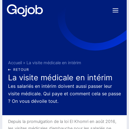
Aller
au
contenu
Accueil
»
La visite médicale en intérim
RETOUR
La visite médicale en intérim
Les salariés en intérim doivent aussi passer leur
visite médicale. Qui paye et comment cela se passe
? On vous dévoile tout.
Depuis la promulgation de la loi El Khomri en août 2016,
les visites médicales d’embauche pour les salariés ne