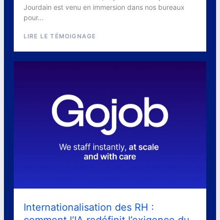
Jourdain est venu en immersion dans nos bureaux
pour...
LIRE LE TÉMOIGNAGE
Internationalisation des RH :