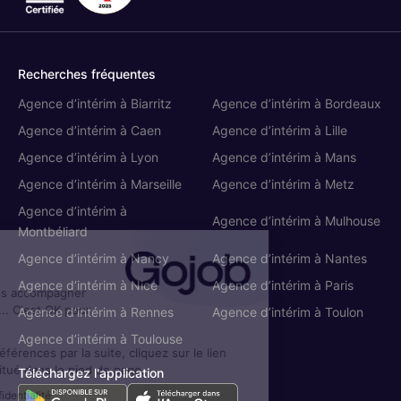
Recherches fréquentes
Agence d’intérim à Biarritz
Agence d’intérim à Bordeaux
Agence d’intérim à Caen
Agence d’intérim à Lille
Agence d’intérim à Lyon
Agence d’intérim à Mans
Agence d’intérim à Marseille
Agence d’intérim à Metz
Agence d’intérim à
Agence d’intérim à Mulhouse
Montbéliard
Agence d’intérim à Nancy
Agence d’intérim à Nantes
Cookies
Agence d’intérim à Nice
Agence d’intérim à Paris
On aimerait bien vous accompagner
pendant votre visite... C'est OK pour
Agence d’intérim à Rennes
Agence d’intérim à Toulon
vous ?
Agence d’intérim à Toulouse
Pour modifier vos préférences par la suite, cliquez sur le lien
'Gérer les cookies' situé dans le pied de page.
Téléchargez l'application
Lire la politique de confidentialité