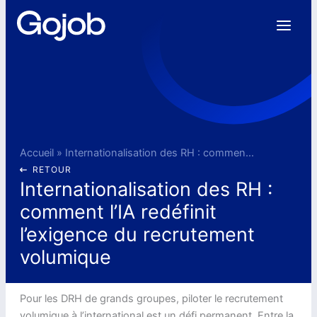
Aller
au
contenu
Accueil
»
Internationalisation des RH : comment l’IA redéfinit l’exigence du recrutement volumique
RETOUR
Internationalisation des RH :
comment l’IA redéfinit
l’exigence du recrutement
volumique
Pour les DRH de grands groupes, piloter le recrutement
volumique à l’international est un défi permanent. Entre la