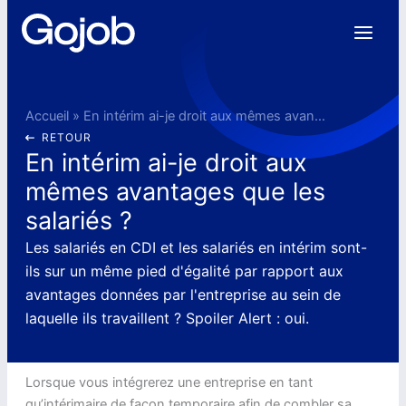
Aller
au
contenu
Accueil
»
En intérim ai-je droit aux mêmes avantages que les salariés ?
RETOUR
En intérim ai-je droit aux
mêmes avantages que les
salariés ?
Les salariés en CDI et les salariés en intérim sont-
ils sur un même pied d'égalité par rapport aux
avantages données par l'entreprise au sein de
laquelle ils travaillent ? Spoiler Alert : oui.
Lorsque vous intégrerez une entreprise en tant
qu’intérimaire de façon temporaire afin de combler sa