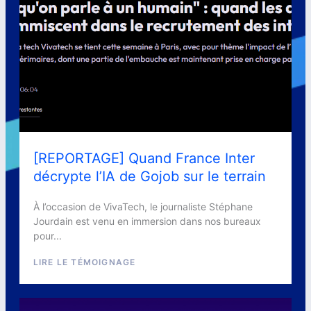
[REPORTAGE] Quand France Inter
décrypte l’IA de Gojob sur le terrain
À l’occasion de VivaTech, le journaliste Stéphane
Jourdain est venu en immersion dans nos bureaux
pour...
LIRE LE TÉMOIGNAGE