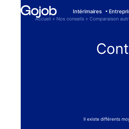
Aller
au
Intérimaires
Entrepr
contenu
Accueil
»
Nos conseils
»
Comparaison autr
Cont
Il existe différents m