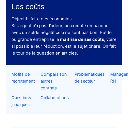
Les coûts
Objectif : faire des économies.
Si l’argent n’a pas d’odeur, un compte en banque
avec un solde négatif cela ne sent pas bon. Petite
ou grande entreprise la
maîtrise de ses coûts
, voire
si possible leur réduction, est le sujet phare. On fait
le tour de la question en articles.
Motifs de
Comparaison
Problématiques
Manage
recrutement
autres
de secteur
RH
contrats
Questions
Collaborations
juridiques