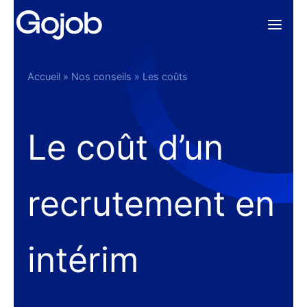
Aller
au
contenu
Accueil
»
Nos conseils
»
Les coûts
Le coût d’un
recrutement en
intérim