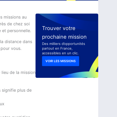
es missions au
rès de chez soi
Trouver votre
e et personnelle.
prochaine mission
la distance dans
Des milliers d’opportunités
 pour vous.
partout en France,
accessibles en un clic.
VOIR LES MISSIONS
lieu de la mission
signifie plus de
aux