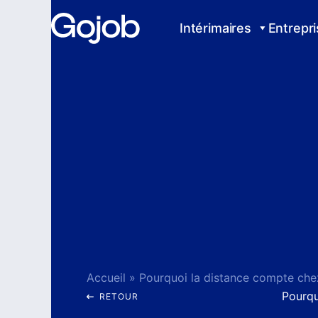
Aller
au
Intérimaires
Entrepr
contenu
Accueil
»
Pourqu
RETOUR