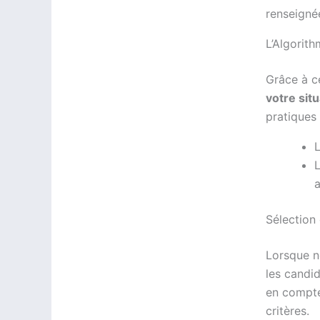
renseigné
L’Algorit
Grâce à c
votre situ
pratiques
L
L
Sélection
Lorsque n
les candid
en compte
critères.