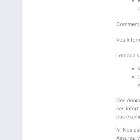
E
p
Comment é
Vos Inform
Lorsque v
V
L
v
Ces donné
ces infor
pas exami
💡 Nos as
Assurez-v