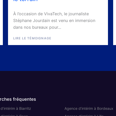
À l’occasion de VivaTech, le journaliste
Stéphane Jourdain est venu en immersion
dans nos bureaux pour...
LIRE LE TÉMOIGNAGE
rches fréquentes
’intérim à Biarritz
Agence d’intérim à Bordeaux