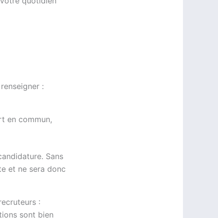
 votre quotidien
renseigner :
ort en commun,
candidature. Sans
te et ne sera donc
ecruteurs :
tions sont bien