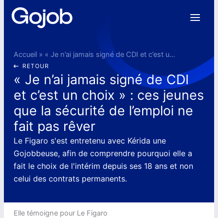
Aller
au
contenu
Accueil
»
« Je n’ai jamais signé de CDI et c’est un choix » : ces jeunes que la sécurité de l’emploi ne fait pas rêver
RETOUR
« Je n’ai jamais signé de CDI
et c’est un choix » : ces jeunes
que la sécurité de l’emploi ne
fait pas rêver
Le Figaro s'est entretenu avec Kérida une
Gojobbeuse, afin de comprendre pourquoi elle a
fait le choix de l'intérim depuis ses 18 ans et non
celui des contrats permanents.
Elle témoigne pour Le Figaro