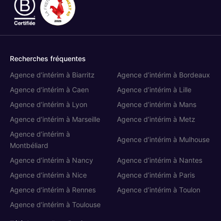
Recherches fréquentes
Agence d’intérim à Biarritz
Agence d’intérim à Bordeaux
Agence d’intérim à Caen
Agence d’intérim à Lille
Agence d’intérim à Lyon
Agence d’intérim à Mans
Agence d’intérim à Marseille
Agence d’intérim à Metz
Agence d’intérim à
Agence d’intérim à Mulhouse
Montbéliard
Agence d’intérim à Nancy
Agence d’intérim à Nantes
Cookies
Agence d’intérim à Nice
Agence d’intérim à Paris
n aimerait bien vous accompagner pendant votre visite... C'est
Agence d’intérim à Rennes
Agence d’intérim à Toulon
K pour vous ?
Agence d’intérim à Toulouse
our modifier vos préférences par la suite, cliquez sur le lien