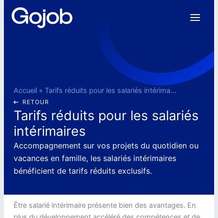
Aller
au
contenu
Accueil
»
Tarifs réduits pour les salariés intérimaires
RETOUR
Tarifs réduits pour les salariés
intérimaires
Accompagnement sur vos projets du quotidien ou
vacances en famille, les salariés intérimaires
bénéficient de tarifs réduits exclusifs.
Être salarié intérimaire présente bien des avantages. En
plus du développement accéléré des compétences et de