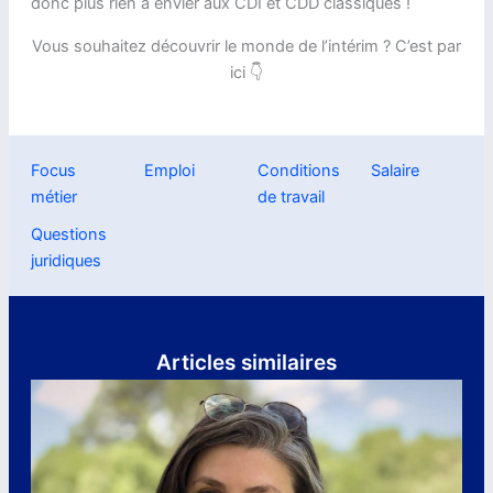
donc plus rien à envier aux CDI et CDD classiques !
Vous souhaitez découvrir le monde de l’intérim ? C’est par
ici 👇
Focus
Emploi
Conditions
Salaire
métier
de travail
Questions
juridiques
Articles similaires