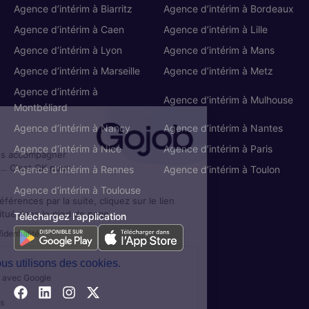
Agence d’intérim à Biarritz
Agence d’intérim à Bordeaux
Agence d’intérim à Caen
Agence d’intérim à Lille
Agence d’intérim à Lyon
Agence d’intérim à Mans
Agence d’intérim à Marseille
Agence d’intérim à Metz
Agence d’intérim à
Agence d’intérim à Mulhouse
Montbéliard
Agence d’intérim à Nancy
Agence d’intérim à Nantes
Cookies
Agence d’intérim à Nice
Agence d’intérim à Paris
On aimerait bien vous accompagner
pendant votre visite... C'est OK pour
Agence d’intérim à Rennes
Agence d’intérim à Toulon
vous ?
Agence d’intérim à Toulouse
Pour modifier vos préférences par la suite, cliquez sur le lien
'Gérer les cookies' situé dans le pied de page.
Téléchargez l'application
Lire la politique de confidentialité
Voici pourquoi nous utilisons des cookies.
Partage de données avec Google
Voici nos cookies !
Cookies fonctionnels