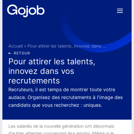
Aller
au
contenu
Accueil
»
Pour attirer les talents, innovez dans vos recrutements
RETOUR
Pour attirer les talents,
innovez dans vos
recrutements
Recruteurs, il est temps de montrer toute votre
audace. Organisez des recrutements à l'image des
candidats que vous recherchez : uniques.
Les salariés de la nouvelle génération ont désormais
d’autres attentes concernant leur emploi. Même si le