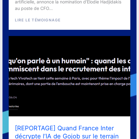
artificielle, annonce la nomination d’Elodie Hadjidakis
au poste de CFO...
LIRE LE TÉMOIGNAGE
[REPORTAGE] Quand France Inter
décrypte l’IA de Gojob sur le terrain