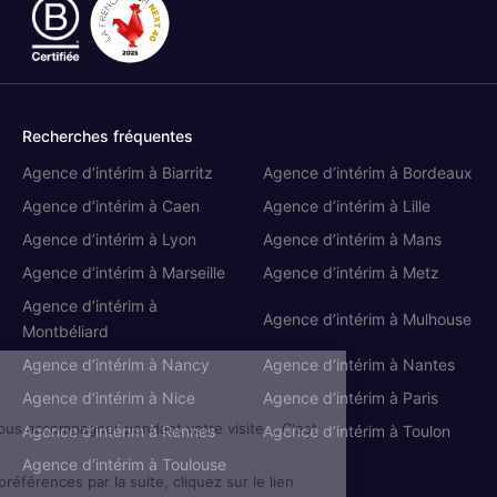
Recherches fréquentes
Agence d’intérim à Biarritz
Agence d’intérim à Bordeaux
Agence d’intérim à Caen
Agence d’intérim à Lille
Agence d’intérim à Lyon
Agence d’intérim à Mans
Agence d’intérim à Marseille
Agence d’intérim à Metz
Agence d’intérim à
Agence d’intérim à Mulhouse
Montbéliard
Agence d’intérim à Nancy
Agence d’intérim à Nantes
Cookies
Agence d’intérim à Nice
Agence d’intérim à Paris
On aimerait bien vous accompagner
pendant votre visite... C'est OK pour
Agence d’intérim à Rennes
Agence d’intérim à Toulon
vous ?
Agence d’intérim à Toulouse
Pour modifier vos préférences par la suite, cliquez sur le lien