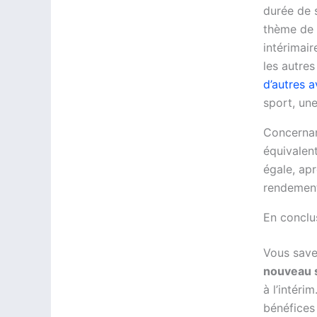
durée de 
thème de l
intérimair
les autres
d’autres 
sport, une
Concernan
équivalent
égale, apr
rendement
En conclu
Vous sav
nouveau s
à l’intéri
bénéfices 