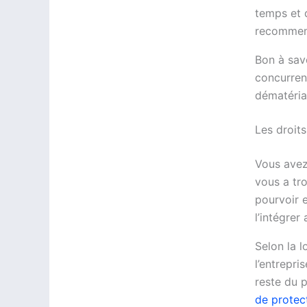
temps et d
recommen
Bon à sav
concurren
dématérial
Les droits
Vous avez 
vous a tro
pourvoir e
l’intégrer
Selon la l
l’entrepri
reste du p
de protect