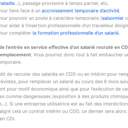
maladie
…), passage provisoire à temps partiel, etc,
our faire face à un
accroissement temporaire d’activité
,
our pourvoir un poste à caractère temporaire (
saisonnier
o
our aider à l’insertion professionnelle d’un travailleur éloign
Pour compléter
la formation professionnelle d’un salarié
.
de l’entrée en service effective d’un salarié recruté en CD
 remplacement
. Vous pourrez donc tout à fait embaucher un
emporaire.
erdit de recruter des salariés en CDD ou en intérim pour re
révistes, pour remplacer un salarié au cours des 6 mois sui
ent pour motif économique ainsi que pour l’exécution de ce
es comme dangereuses (exposition à des produits chimique
). Si une entreprise utilisatrice est au fait des interdiction
algré cela un contrat intérim ou CDD, ce dernier sera alor
 en CDI.