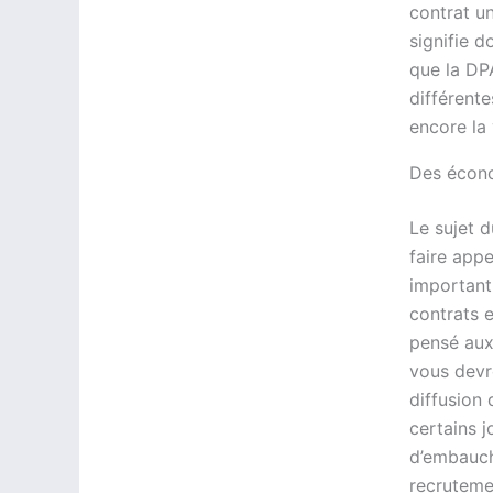
contrat un
signifie d
que la DPA
différente
encore la 
Des écono
Le sujet d
faire appe
important
contrats 
pensé aux
vous devr
diffusion
certains j
d’embauch
recruteme