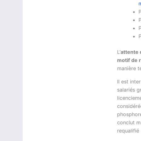
P
P
P
L’
attente 
motif de
manière t
Il est int
salariés g
licenciem
considéré
phosphore…
conclut m
requalifié