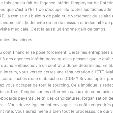
e fois conclu fait de l’agence intérim l’employeur de l’intéri
onc que c’est à l’ETT de s’occuper de toutes les tâches admin
E, la remise du bulletin de paie et le versement du salaire 
s indemnités (indemnité de fin de mission et indemnité de p
visite médicale. C’est là aussi un énorme gain de temps.
mies financières
u coût financier se pose forcément. Certaines entreprises s
l à des agences intérim parce qu’elles pensent que le coût 
 qu’une embauche via un contrat à durée déterminée. En ét
en intérim, vous versez certes une rémunération à l’ETT. Ma
 coûts cachés d’une embauche en CDD ? Si vous optez pour
ez vous occuper de tout le sourcing. Cela implique la rédac
 des offres d’emploi sur les différents canaux de communica
obboards payants), le tri des candidatures, l’organisation d
e… Vous devez également envisager les coûts engendrés 
nt raté. Vous aurez mené à bien tout le processus, ce qui 