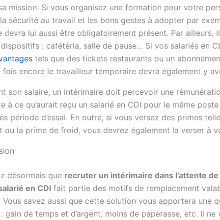
sa mission. Si vous organisez une formation pour votre pers
a sécurité au travail et les bons gestes à adopter par exemp
e devra lui aussi être obligatoirement présent. Par ailleurs, 
 dispositifs : cafétéria, salle de pause… Si vos salariés en C
avantages
tels que des tickets restaurants ou un abonnement
 fois encore le travailleur temporaire devra également y avo
t son salaire, un intérimaire doit percevoir une rémunérati
e à ce qu’aurait reçu un salarié en CDI pour le même poste 
ès période d’essai. En outre, si vous versez des primes tell
 ou la prime de froid, vous devrez également la verser à vo
sion
ez désormais que
recruter un intérimaire dans l’attente de 
alarié en CDI
fait partie des motifs de remplacement valab
m. Vous savez aussi que cette solution vous apportera une q
: gain de temps et d’argent, moins de paperasse, etc. Il ne 