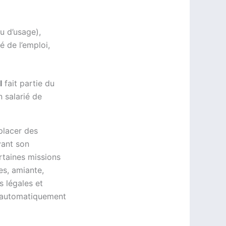
u d’usage),
é de l’emploi,
I
fait partie du
 salarié de
mplacer des
vant son
rtaines missions
s, amiante,
s légales et
s automatiquement