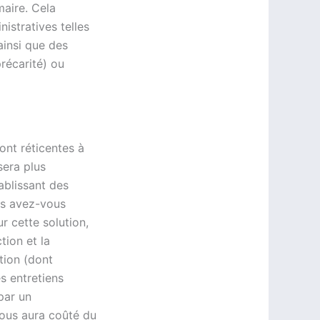
maire. Cela
istratives telles
ainsi que des
récarité) ou
ont réticentes à
sera plus
ablissant des
is avez-vous
 cette solution,
tion et la
tion (dont
es entretiens
par un
vous aura coûté du