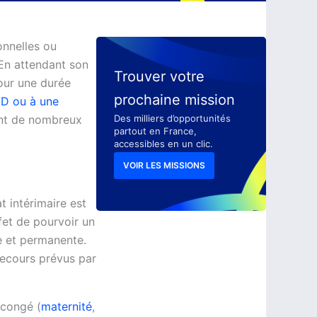
onnelles ou
 En attendant son
Trouver votre
pour une durée
prochaine mission
DD ou à une
ant de nombreux
Des milliers d’opportunités
partout en France,
accessibles en un clic.
VOIR LES MISSIONS
t intérimaire est
ffet de pourvoir un
le et permanente.
recours prévus par
 congé (
maternité
,