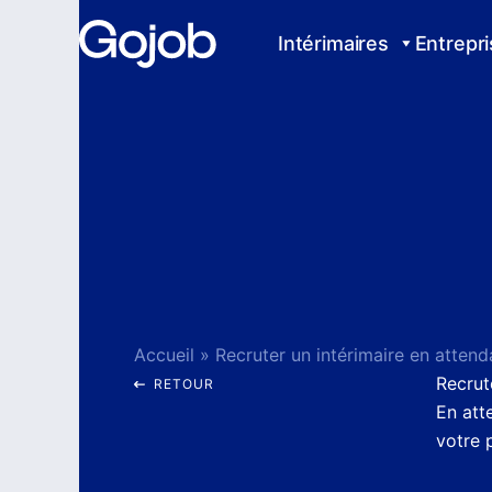
Aller
au
Intérimaires
Entrepr
contenu
Accueil
»
Recrut
RETOUR
En att
votre p