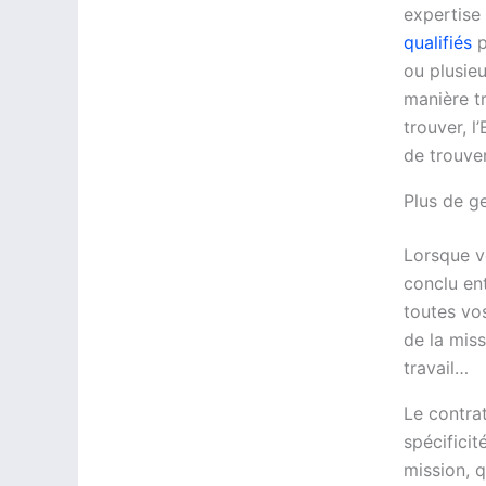
expertise
qualifiés
p
ou plusie
manière tr
trouver, 
de trouver
Plus de ge
Lorsque vo
conclu ent
toutes vos
de la miss
travail…
Le contrat
spécificit
mission, 